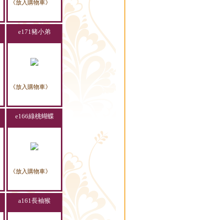
《放入購物車》
e171豬小弟
《放入購物車》
e166綠桃蝴蝶
《放入購物車》
a161長袖猴