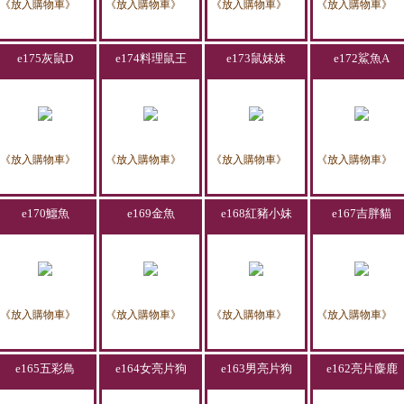
《放入購物車》
《放入購物車》
《放入購物車》
《放入購物車》
e175灰鼠D
e174料理鼠王
e173鼠妹妹
e172鯊魚A
《放入購物車》
《放入購物車》
《放入購物車》
《放入購物車》
e170鱷魚
e169金魚
e168紅豬小妹
e167吉胖貓
《放入購物車》
《放入購物車》
《放入購物車》
《放入購物車》
e165五彩鳥
e164女亮片狗
e163男亮片狗
e162亮片麋鹿