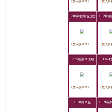
《放入購物車》
《放入購
L080韓國制服(女)
L079韓
《放入購物車》
《放入購
L075短袖軍便服
L07
《放入購物車》
《放入購
L070海軍服
L069客