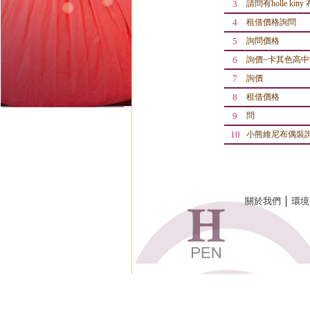
3
請問有holle kit
4
租借價格詢問
5
詢問價格
6
詢價~卡其色高中
7
詢價
8
租借價格
9
問
10
小熊維尼布偶裝
關於我們
│
環境