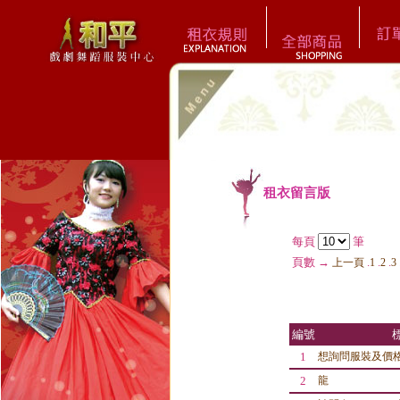
租衣留言版
每頁
筆
頁數 →
.
.
.
上一頁
1
2
3
編號
1
想詢問服裝及價
2
龍