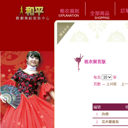
租衣留言版
每頁
筆
頁數 →
上10頁
上一
編號
1
詢價
2
花木蘭服裝