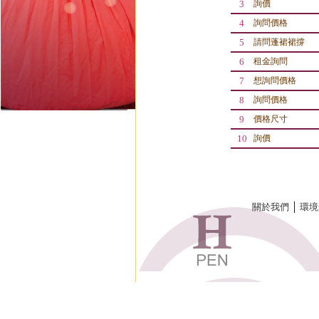
3
詢價
4
詢問價格
5
請問蓬裙裙撐
6
租金詢問
7
想詢問價格
8
詢問價格
9
價格尺寸
10
詢價
關於我們
│
環境