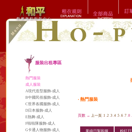
服裝出租專區
熱門服裝
成人服裝
A現代造型服飾-成人
B中國民俗服飾-成人
‧ 熱門服裝
C世界各國服飾-成人
D日本服飾-成人
頁數 →
.
.
.
.
.
.
.
.8
上一頁
1
2
3
4
5
6
7
E熱舞-成人
F啦啦隊服飾-成人
G卡通人物服飾-成人
果綠日製和服
粉紅日