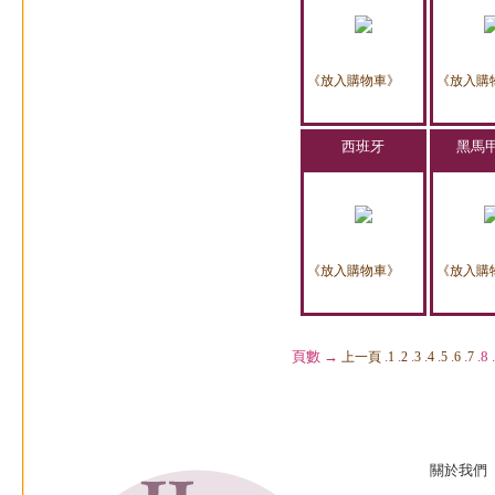
《放入購物車》
《放入購
西班牙
黑馬
《放入購物車》
《放入購
頁數 →
.
.
.
.
.
.
.
.8
上一頁
1
2
3
4
5
6
7
關於我們