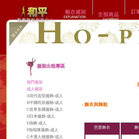
服裝出租專區
熱門服裝
成人服裝
A現代造型服飾-成人
B中國民俗服飾-成人
‧ 舞衣與舞鞋
C世界各國服飾-成人
D日本服飾-成人
E熱舞-成人
芭蕾舞衣
舞
F啦啦隊服飾-成人
G卡通人物服飾-成人