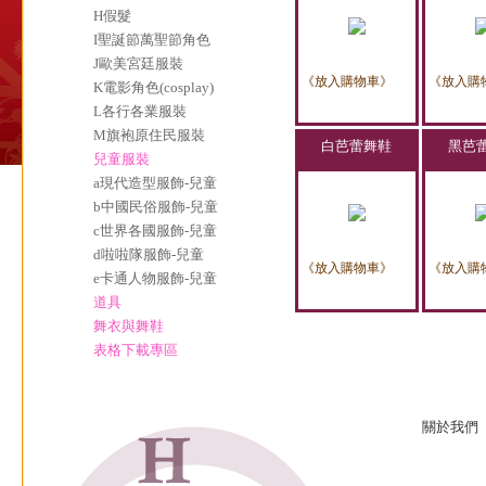
H假髮
I聖誕節萬聖節角色
J歐美宮廷服裝
《放入購物車》
《放入購
K電影角色(cosplay)
L各行各業服裝
M旗袍原住民服裝
白芭蕾舞鞋
黑芭
兒童服裝
a現代造型服飾-兒童
b中國民俗服飾-兒童
c世界各國服飾-兒童
d啦啦隊服飾-兒童
《放入購物車》
《放入購
e卡通人物服飾-兒童
道具
舞衣與舞鞋
表格下載專區
關於我們