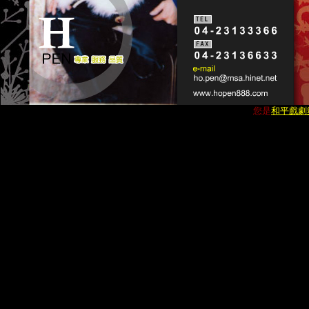
您是
和平戲劇
主要提供給線上客戶一個較為便利實用的租賃、製
台中和平戲劇舞蹈服裝出租公司
、卡通人偶、中英文話劇服、
.....等等。 此外我們以優勢的
啦啦隊服
道具
認，不再花費來現場選衣服的時間。 我們以誠信為原則，建立以消費者為基
僅價格優惠，尤其在品質更是優美。透過對商品的專業度與服務的熱忱，我們期