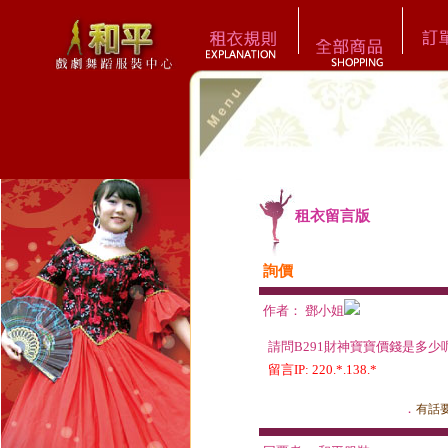
租衣留言版
詢價
作者： 鄧小姐
請問B291財神寶寶價錢是多少
留言IP: 220.*.138.*
．
有話