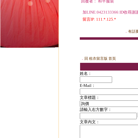
回覆者： 和平服裝
加LINE:0423133366:ID收尋謝
留言IP: 111.*.125.*
．
有話
．
回 租衣留言版 首頁
姓名：
E-Mail：
文章標題：
請輸入右方數字：
文章內文：